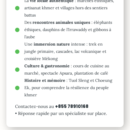
La
vie locale authentique
: marchés ethniques,
artisanat khmer et villages hors des sentiers
battus
Des
rencontres animales uniques
: éléphants
éthiques, dauphins de l’Irrawaddy et gibbons à
l’aube
Une
immersion nature
intense : trek en
jungle primaire, cascades, lac volcanique et
croisière Mékong
Culture & gastronomie
: cours de cuisine au
marché, spectacle Apsara, plantation de café
Histoire et mémoire
: Tuol Sleng et Choeung
Ek, pour comprendre la résilience du peuple
khmer
+855 78910168
Contactez-nous au
• Réponse rapide par un spécialiste sur place.