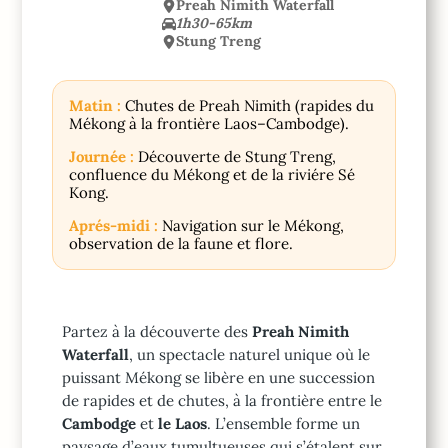
Preah Nimith Waterfall
1h30-65km
Stung Treng
Matin :
Chutes de Preah Nimith (rapides du
Mékong à la frontière Laos–Cambodge).
Journée :
Découverte de Stung Treng,
confluence du Mékong et de la riviére Sé
Kong.
Aprés-midi :
Navigation sur le Mékong,
observation de la faune et flore.
Partez à la découverte des
Preah Nimith
Waterfall
, un spectacle naturel unique où le
puissant Mékong se libère en une succession
de rapides et de chutes, à la frontière entre le
Cambodge
et
le Laos
. L’ensemble forme un
paysage d’eaux tumultueuses qui s’étalent sur