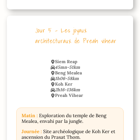
Jour 5 – Les joyaux
architecturaux de Preah vihear
Siem Reap
45mn-51km
Beng Mealea
1h06-58km
Koh Ker
2h16-136km
Preah Vihear
Matin :
Exploration du temple de Beng
Mealea, envahi par la jungle.
Journée :
Site archéologique de Koh Ker et
ascension du Prasat Thom.