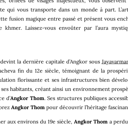
ues, ornées de visages majestueux, vous observent
e qui vous transporte dans un monde à part. L’art e
ette fusion magique entre passé et présent vous ench
e khmer. Laissez-vous envoûter par l’aura mystiq
devint la dernière capitale d’Angkor sous
Jayavarman
s’acheva fin du 12e siècle, témoignant de la prospé
ulation florissante et ses infrastructures bien dével
e ses habitants, créant ainsi un environnement prosp
ce d’
Angkor Thom
. Ses structures publiques accessi
lorez
Angkor Thom
pour découvrir l’héritage fascinant
r aux environs du 19e siècle,
Angkor Thom
a perdu 