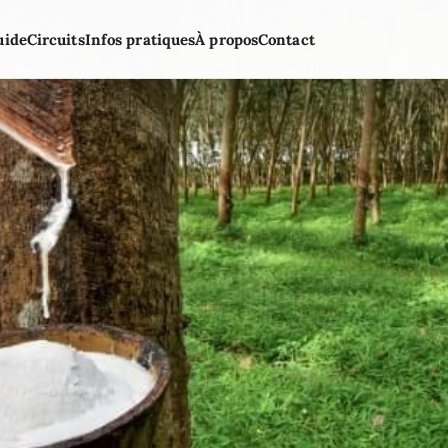
uide
Circuits
Infos pratiques
À propos
Contact