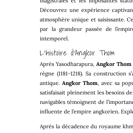
magistrales et les imposantes stat
Découvrez une expérience captivant
atmosphère unique et saisissante. C
par la grandeur passée de l’empir
intemporel.
L’histoire d’Angkor Thom
Après Yasodharapura,
Angkor Thom
règne (1181-1218). Sa construction 
antique.
Angkor Thom
, avec sa pop
satisfaisait pleinement les besoins d
navigables témoignent de l’importan
influente de l’empire angkorien. Exp
Après la décadence du royaume khme