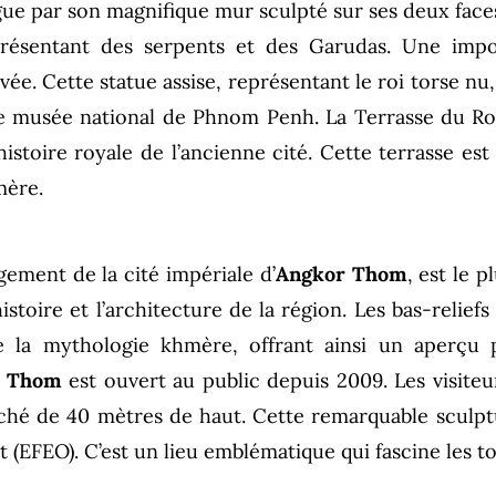
e par son magnifique mur sculpté sur ses deux faces. À 
présentant des serpents et des Garudas. Une imp
e. Cette statue assise, représentant le roi torse nu,
le musée national de Phnom Penh. La Terrasse du Roi
l’histoire royale de l’ancienne cité. Cette terrasse 
mère.
gement de la cité impériale d’
Angkor Thom
, est le 
istoire et l’architecture de la région. Les bas-relie
e la mythologie khmère, offrant ainsi un aperçu p
r Thom
est ouvert au public depuis 2009. Les visiteurs
hé de 40 mètres de haut. Cette remarquable sculptur
 (EFEO). C’est un lieu emblématique qui fascine les 