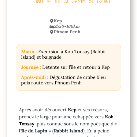
Jour 11- Île du Lapin et retour
Kep
2h50-160km
Phnom Penh
Matin :
Excursion à Koh Tonsay (Rabbit
Island) et baignade
Journée :
Détente sur l’île et retour à Kep
Après-midi :
Dégustation de crabe bleu
puis route vers Phnom Penh
Après avoir découvert
Kep
et ses trésors,
prenez le large pour une échappée vers
Koh
Tonsay
, plus connue sous le nom poétique d’«
l’île du Lapin
» (
Rabbit Island
). En à peine