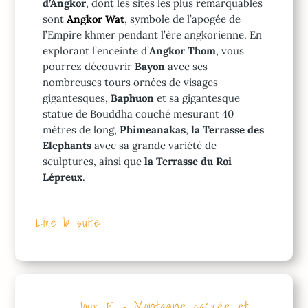
d’Angkor
, dont les sites les plus remarquables
sont
Angkor Wat
, symbole de l’apogée de
l’Empire khmer pendant l’ère angkorienne. En
explorant l’enceinte d’
Angkor Thom
, vous
pourrez découvrir
Bayon
avec ses
nombreuses tours ornées de visages
gigantesques,
Baphuon
et sa gigantesque
statue de Bouddha couché mesurant 40
mètres de long,
Phimeanakas
,
la Terrasse des
Elephants
avec sa grande variété de
sculptures, ainsi que
la Terrasse du Roi
Lépreux
.
Lire la suite
Jour 5 – Montagne sacrée et