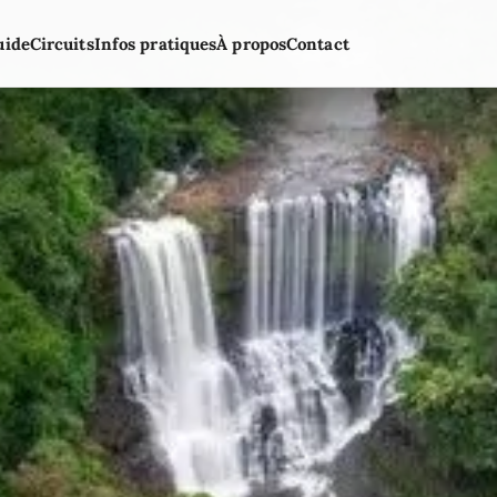
uide
Circuits
Infos pratiques
À propos
Contact