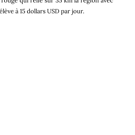
re rouge qui relie sur 35 km la région avec
lève à 15 dollars USD par jour.